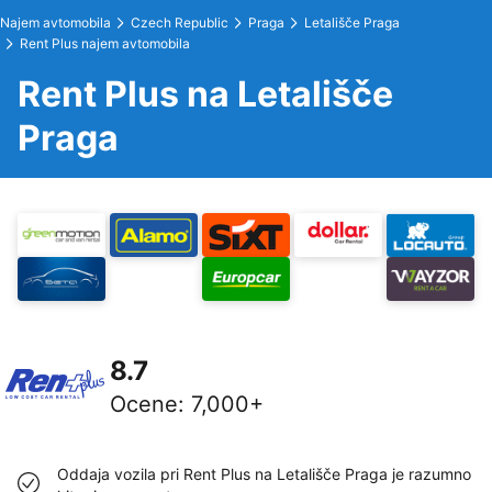
Najem avtomobila
Czech Republic
Praga
Letališče Praga
Rent Plus najem avtomobila
Rent Plus na Letališče
Praga
8.7
Ocene
:
7,000+
Oddaja vozila pri Rent Plus na Letališče Praga je razumno