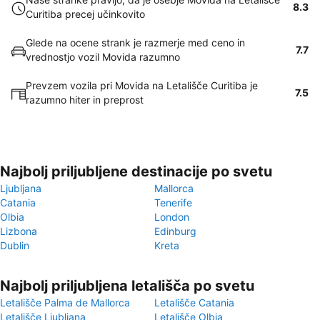
8.3
Curitiba precej učinkovito
Glede na ocene strank je razmerje med ceno in
7.7
vrednostjo vozil Movida razumno
Prevzem vozila pri Movida na Letališče Curitiba je
7.5
razumno hiter in preprost
Najbolj priljubljene destinacije po svetu
Ljubljana
Mallorca
Catania
Tenerife
Olbia
London
Lizbona
Edinburg
Dublin
Kreta
Najbolj priljubljena letališča po svetu
Letališče Palma de Mallorca
Letališče Catania
Letališče Ljubljana
Letališče Olbia