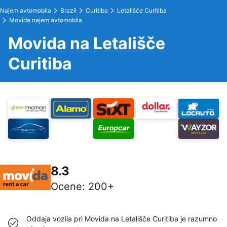
Najem avtomobila
Brazil
Curitiba
Letališče Curitiba
Movida najem avtomobila
Movida na Letališče
Curitiba
8.3
Ocene
:
200+
Oddaja vozila pri Movida na Letališče Curitiba je razumno