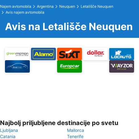
Najem avtomobila
Argentina
Neuquen
Letališče Neuquen
Avis najem avtomobila
Avis na Letališče Neuquen
Najbolj priljubljene destinacije po svetu
Ljubljana
Mallorca
Catania
Tenerife