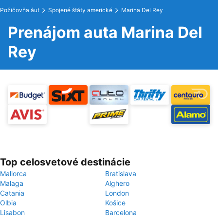
Požičovňa áut
Spojené štáty americké
Marina Del Rey
Prenájom auta Marina Del
Rey
Top celosvetové destinácie
Mallorca
Bratislava
Malaga
Alghero
Catania
London
Olbia
Košice
Lisabon
Barcelona