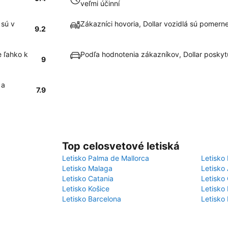
veľmi účinní
 sú v
Zákazníci hovoria, Dollar vozidlá sú pomern
9.2
e ľahko k
Podľa hodnotenia zákazníkov, Dollar posky
9
 a
7.9
Top celosvetové letiská
Letisko Palma de Mallorca
Letisko 
Letisko Malaga
Letisko
Letisko Catania
Letisko 
Letisko Košice
Letisko 
Letisko Barcelona
Letisko 