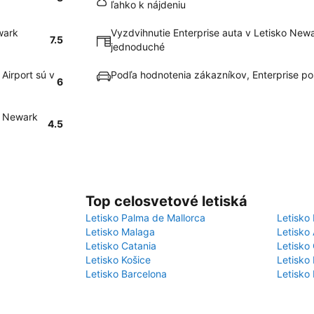
ľahko k nájdeniu
wark
Vyzdvihnutie Enterprise auta v Letisko Newa
7.5
jednoduché
Airport sú v
Podľa hodnotenia zákazníkov, Enterprise p
6
ko Newark
4.5
Top celosvetové letiská
Letisko Palma de Mallorca
Letisko 
Letisko Malaga
Letisko
Letisko Catania
Letisko 
Letisko Košice
Letisko 
Letisko Barcelona
Letisko 