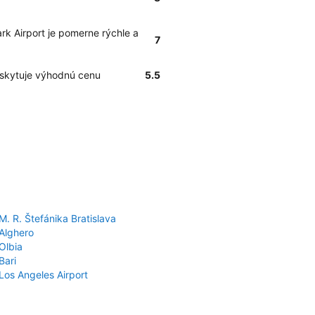
rk Airport je pomerne rýchle a
7
oskytuje výhodnú cenu
5.5
M. R. Štefánika Bratislava
 Alghero
Olbia
Bari
Los Angeles Airport