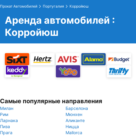
Прокат Автомобилей
Португалия
Корройюш
Аренда автомобилей :
Корройюш
Самые популярные направления
Милан
Барселона
Рим
Мюнхен
Ларнака
Аликанте
Пиза
Ницца
Прага
Mallorca