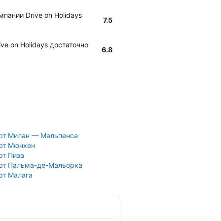
пании Drive on Holidays
7.5
ve on Holidays достаточно
6.8
рт Милан — Мальпенса
рт Мюнхен
рт Пиза
рт Пальма-де-Мальорка
рт Малага