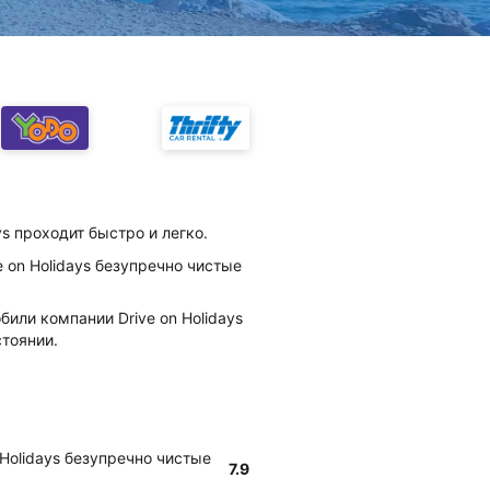
ys проходит быстро и легко.
e on Holidays безупречно чистые
били компании Drive on Holidays
тоянии.
 Holidays безупречно чистые
7.9