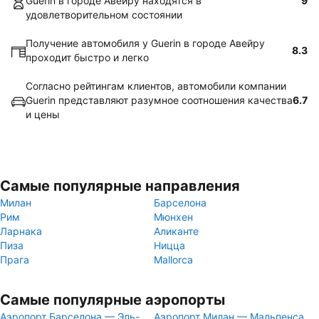
Guerin в городе Авейру находятся в
9
удовлетворительном состоянии
Получение автомобиля у Guerin в городе Авейру
8.3
проходит быстро и легко
Согласно рейтингам клиентов, автомобили компании
Guerin представляют разумное соотношения качества
6.7
и цены
Самые популярные направления
Милан
Барселона
Рим
Мюнхен
Ларнака
Аликанте
Пиза
Ницца
Прага
Mallorca
Самые популярные аэропорты
Аэропорт Барселона — Эль-
Аэропорт Милан — Мальпенса