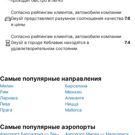
проходит быстро и легко
Согласно рейтингам клиентов, автомобили компании
Geysir представляют разумное соотношения качества
7.6
и цены
Согласно рейтингам клиентов, автомобили компании
Geysir в городе Кеблавик находятся в
7.4
удовлетворительном состоянии
Самые популярные направления
Милан
Барселона
Рим
Мюнхен
Ларнака
Аликанте
Пиза
Ницца
Прага
Mallorca
Самые популярные аэропорты
Аэропорт Барселона — Эль-
Аэропорт Милан — Мальпенса