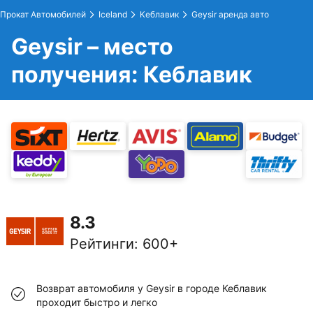
Прокат Автомобилей
Iceland
Кеблавик
Geysir аренда авто
Geysir – место
получения: Кеблавик
8.3
Рейтинги
:
600+
Возврат автомобиля у Geysir в городе Кеблавик
проходит быстро и легко