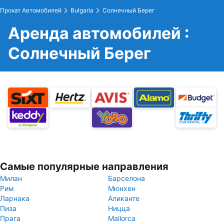
Прокат Автомобилей
Bulgaria
Солнечный Берег
Аренда автомобилей :
Солнечный Берег
Самые популярные направления
Милан
Барселона
Рим
Мюнхен
Ларнака
Аликанте
Пиза
Ницца
Прага
Mallorca