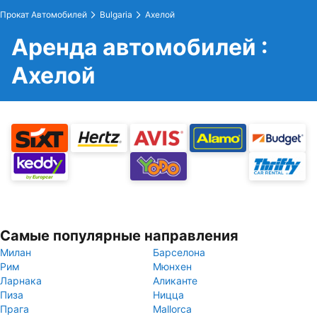
Прокат Автомобилей
Bulgaria
Ахелой
Аренда автомобилей :
Ахелой
Самые популярные направления
Милан
Барселона
Рим
Мюнхен
Ларнака
Аликанте
Пиза
Ницца
Прага
Mallorca