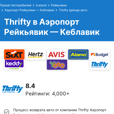
Прокат Автомобилей
Iceland
Рейкьявик
Аэропорт Рейкьявик — Кеблавик
Thrifty аренда авто
Thrifty в Аэропорт
Рейкьявик — Кеблавик
8.4
Рейтинги
:
4,000+
Процесс возврата авто от компании Thrifty Аэропорт