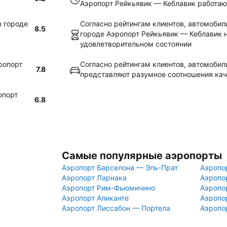
Аэропорт Рейкьявик — Кеблавик работаю
в городе
Согласно рейтингам клиентов, автомобили
8.5
городе Аэропорт Рейкьявик — Кеблавик 
удовлетворительном состоянии
эропорт
Согласно рейтингам клиентов, автомобили
7.8
представляют разумное соотношения кач
опорт
6.8
Самые популярные аэропорты
Аэропорт Барселона — Эль-Прат
Аэропо
Аэропорт Ларнака
Аэропо
Аэропорт Рим-Фьюмичино
Аэропо
Аэропорт Аликанте
Аэропо
Аэропорт Лиссабон — Портела
Аэропо