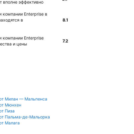
т вполне эффективно
 компании Enterprise в
находятся в
8.1
 компании Enterprise
7.2
ества и цены
рт Милан — Мальпенса
рт Мюнхен
рт Пиза
рт Пальма-де-Мальорка
рт Малага