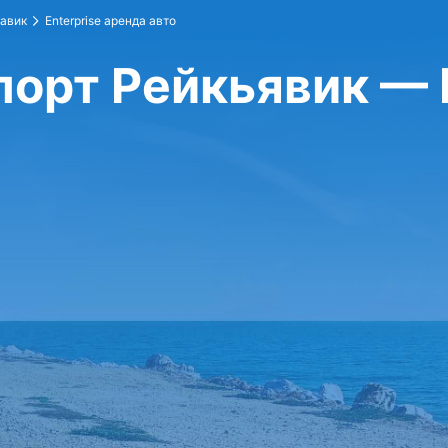
лавик
Enterprise аренда авто
опорт Рейкьявик —