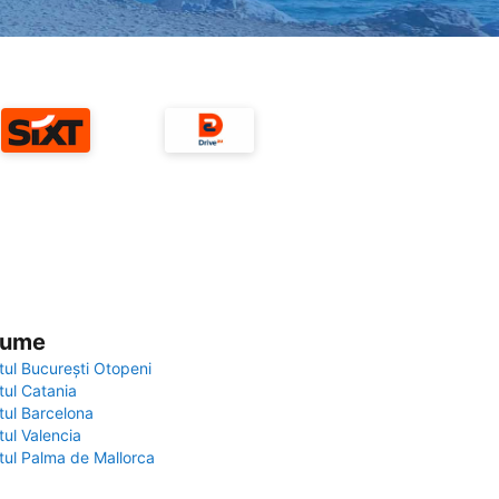
 lume
tul București Otopeni
tul Catania
tul Barcelona
tul Valencia
tul Palma de Mallorca