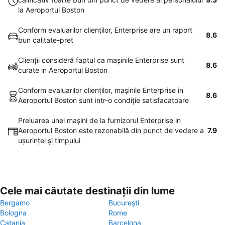
la Aeroportul Boston
Conform evaluarilor clienţilor, Enterprise are un raport
8.6
bun calitate-pret
Clienţii consideră faptul ca maşinile Enterprise sunt
8.6
curate in Aeroportul Boston
Conform evaluarilor clienţilor, maşinile Enterprise in
8.6
Aeroportul Boston sunt intr-o condiţie satisfacatoare
Preluarea unei maşini de la furnizorul Enterprise in
Aeroportul Boston este rezonabilă din punct de vedere a
7.9
uşurinţei şi timpului
Cele mai căutate destinații din lume
Bergamo
București
Bologna
Rome
Catania
Barcelona