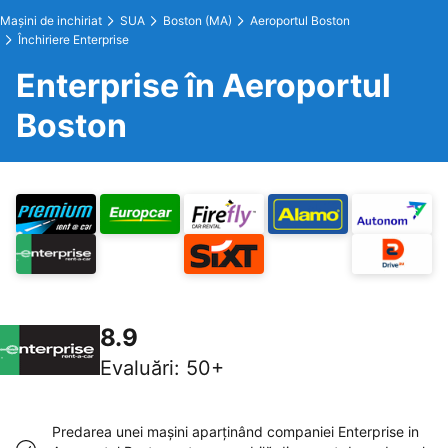
Maşini de inchiriat
SUA
Boston (MA)
Aeroportul Boston
Închiriere Enterprise
Enterprise în Aeroportul
Boston
8.9
Evaluări
:
50+
Predarea unei maşini aparţinând companiei Enterprise in