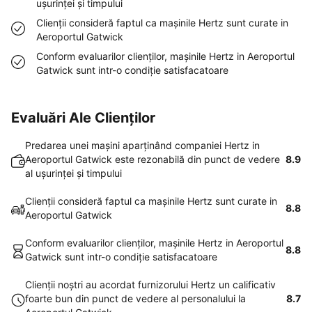
uşurinţei şi timpului
Clienţii consideră faptul ca maşinile Hertz sunt curate in
Aeroportul Gatwick
Conform evaluarilor clienţilor, maşinile Hertz in Aeroportul
Gatwick sunt intr-o condiţie satisfacatoare
Evaluări Ale Clienților
Predarea unei maşini aparţinând companiei Hertz in
Aeroportul Gatwick este rezonabilă din punct de vedere
8.9
al uşurinţei şi timpului
Clienţii consideră faptul ca maşinile Hertz sunt curate in
8.8
Aeroportul Gatwick
Conform evaluarilor clienţilor, maşinile Hertz in Aeroportul
8.8
Gatwick sunt intr-o condiţie satisfacatoare
Clienţii noştri au acordat furnizorului Hertz un calificativ
foarte bun din punct de vedere al personalului la
8.7