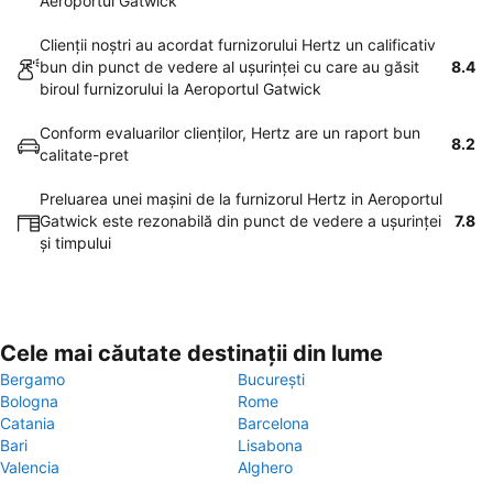
Aeroportul Gatwick
Clienţii noştri au acordat furnizorului Hertz un calificativ
bun din punct de vedere al uşurinţei cu care au găsit
8.4
biroul furnizorului la Aeroportul Gatwick
Conform evaluarilor clienţilor, Hertz are un raport bun
8.2
calitate-pret
Preluarea unei maşini de la furnizorul Hertz in Aeroportul
Gatwick este rezonabilă din punct de vedere a uşurinţei
7.8
şi timpului
Cele mai căutate destinații din lume
Bergamo
București
Bologna
Rome
Catania
Barcelona
Bari
Lisabona
Valencia
Alghero