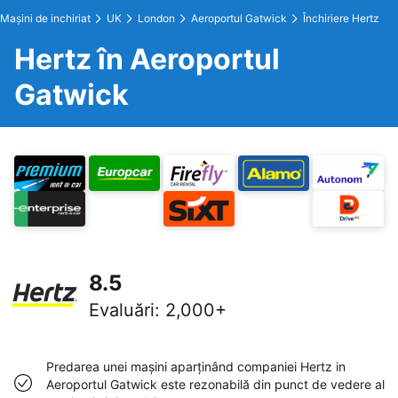
Maşini de inchiriat
UK
London
Aeroportul Gatwick
Închiriere Hertz
Hertz în Aeroportul
Gatwick
8.5
Evaluări
:
2,000+
Predarea unei maşini aparţinând companiei Hertz in
Aeroportul Gatwick este rezonabilă din punct de vedere al