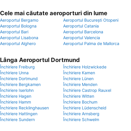
Cele mai căutate aeroporturi din lume
Aeroportul Bergamo
Aeroportul București Otopeni
Aeroportul Bologna
Aeroportul Catania
Aeroportul Bari
Aeroportul Barcelona
Aeroportul Lisabona
Aeroportul Valencia
Aeroportul Alghero
Aeroportul Palma de Mallorca
Lânga Aeroportul Dortmund
Închiriere Freiburg
Închiriere Holzwickede
Închiriere Unna
Închiriere Kamen
Închiriere Dortmund
Închiriere Lünen
Închiriere Bergkamen
Închiriere Menden
Închiriere Iserlohn
Închiriere Castrop Rauxel
Închiriere Hagen
Închiriere Witten
Închiriere Hamm
Închiriere Bochum
Închiriere Recklinghausen
Închiriere Lüdenscheid
Închiriere Hattingen
Închiriere Arnsberg
Închiriere Sundern
Închiriere Schwelm