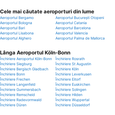
Cele mai căutate aeroporturi din lume
Aeroportul Bergamo
Aeroportul București Otopeni
Aeroportul Bologna
Aeroportul Catania
Aeroportul Bari
Aeroportul Barcelona
Aeroportul Lisabona
Aeroportul Valencia
Aeroportul Alghero
Aeroportul Palma de Mallorca
Lânga Aeroportul Köln-Bonn
Închiriere Aeroportul Köln-Bonn
Închiriere Rosrath
Închiriere Siegburg
Închiriere St Augustin
Închiriere Bergisch Gladbach
Închiriere Köln
Închiriere Bonn
Închiriere Leverkusen
Închiriere Frechen
Închiriere Eitorf
Închiriere Langenfeld
Închiriere Euskirchen
Închiriere Gummersbach
Închiriere Solingen
Închiriere Remscheid
Închiriere Hilden
Închiriere Radevormwald
Închiriere Wuppertal
Închiriere Düren
Închiriere Düsseldorf