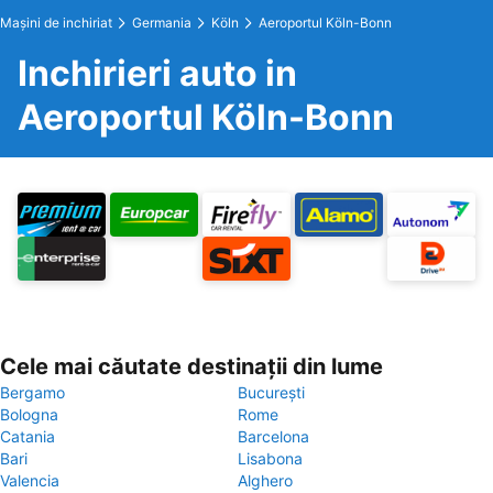
Maşini de inchiriat
Germania
Köln
Aeroportul Köln-Bonn
Inchirieri auto in
Aeroportul Köln-Bonn
Cele mai căutate destinații din lume
Bergamo
București
Bologna
Rome
Catania
Barcelona
Bari
Lisabona
Valencia
Alghero