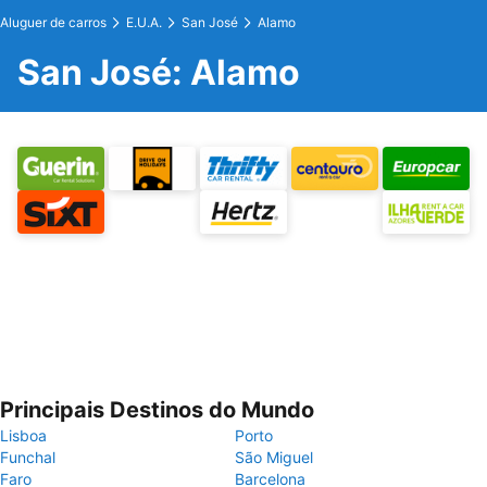
Aluguer de carros
E.U.A.
San José
Alamo
San José: Alamo
Principais Destinos do Mundo
Lisboa
Porto
Funchal
São Miguel
Faro
Barcelona