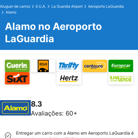
Aluguer de carros
E.U.A.
La Guardia Airport
Aeroporto LaGuardia
Alamo
Alamo no Aeroporto
LaGuardia
8.3
Avaliações
:
60+
Entregar um carro com a Alamo em Aeroporto LaGuardia é