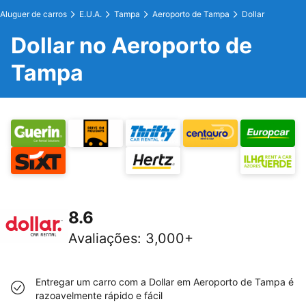
Aluguer de carros
E.U.A.
Tampa
Aeroporto de Tampa
Dollar
Dollar no Aeroporto de
Tampa
8.6
Avaliações
:
3,000+
Entregar um carro com a Dollar em Aeroporto de Tampa é
razoavelmente rápido e fácil