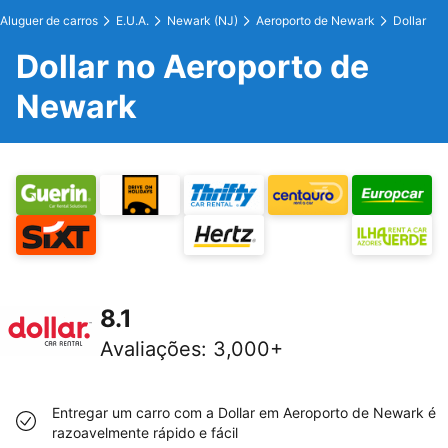
Aluguer de carros
E.U.A.
Newark (NJ)
Aeroporto de Newark
Dollar
Dollar no Aeroporto de
Newark
8.1
Avaliações
:
3,000+
Entregar um carro com a Dollar em Aeroporto de Newark é
razoavelmente rápido e fácil