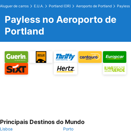
Aluguer de carros
E.U.A.
Portland (OR)
Aeroporto de Portland
Payless
Payless no Aeroporto de
Portland
Principais Destinos do Mundo
Lisboa
Porto