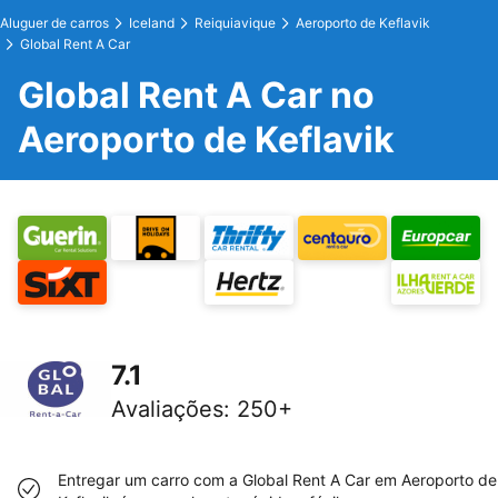
Aluguer de carros
Iceland
Reiquiavique
Aeroporto de Keflavik
Global Rent A Car
Global Rent A Car no
Aeroporto de Keflavik
7.1
Avaliações
:
250+
Entregar um carro com a Global Rent A Car em Aeroporto de