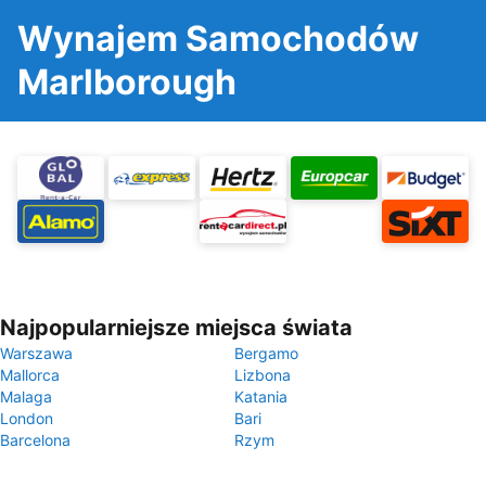
Wynajem Samochodów
Marlborough
Najpopularniejsze miejsca świata
Warszawa
Bergamo
Mallorca
Lizbona
Malaga
Katania
London
Bari
Barcelona
Rzym