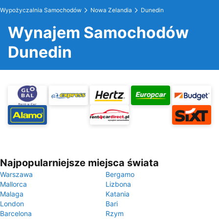
Wypożyczalnia Samochodów
Nowa Zelandia
Dunedin
Wynajem Samochodów
Dunedin
Najpopularniejsze miejsca świata
Warszawa
Bergamo
Mallorca
Lizbona
Malaga
Katania
London
Bari
Barcelona
Rzym