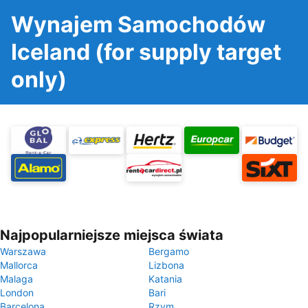
Wynajem Samochodów
Iceland (for supply target
only)
Najpopularniejsze miejsca świata
Warszawa
Bergamo
Mallorca
Lizbona
Malaga
Katania
London
Bari
Barcelona
Rzym