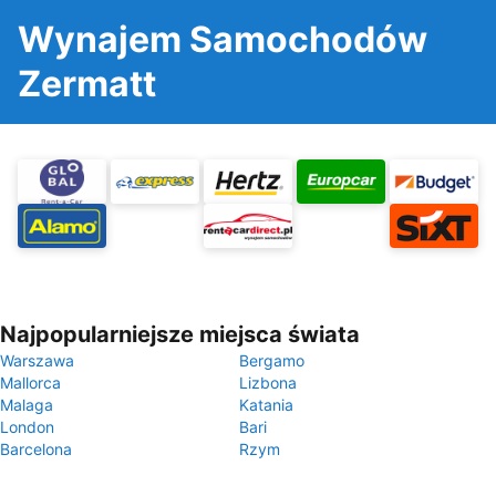
Wynajem Samochodów
Zermatt
Najpopularniejsze miejsca świata
Warszawa
Bergamo
Mallorca
Lizbona
Malaga
Katania
London
Bari
Barcelona
Rzym