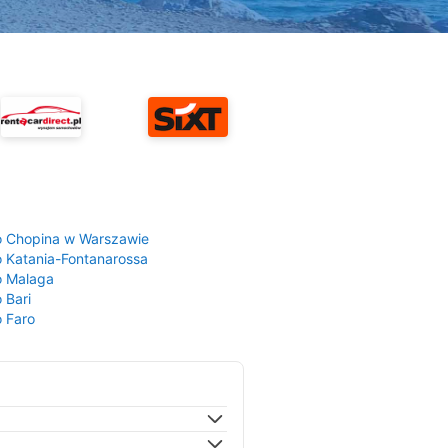
a
o Chopina w Warszawie
o Katania-Fontanarossa
o Malaga
 Bari
o Faro