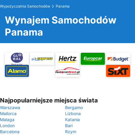
Wypożyczalnia Samochodów
Panama
Wynajem Samochodów
Panama
Najpopularniejsze miejsca świata
Warszawa
Bergamo
Mallorca
Lizbona
Malaga
Katania
London
Bari
Barcelona
Rzym