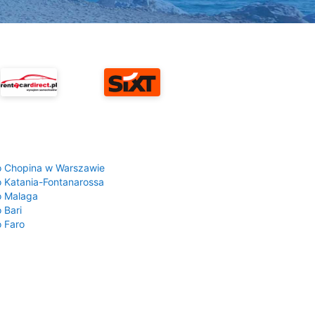
a
o Chopina w Warszawie
o Katania-Fontanarossa
o Malaga
 Bari
o Faro