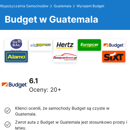
Wypożyczalnia Samochodów
Guatemala
Wynajem Budget
Budget w Guatemala
6.1
Oceny
:
20+
Klienci ocenili, że samochody Budget są czyste w
Guatemala.
Zwrot auta z Budget w Guatemala jest stosunkowo prosty i
łatwy.