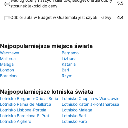
Według oceny naszych klientów, Budget oferuje dobry
5.5
stosunek jakości do ceny.
Odbiór auta w Budget w Guatemala jest szybki i łatwy
4.4
Najpopularniejsze miejsca świata
Warszawa
Bergamo
Mallorca
Lizbona
Malaga
Katania
London
Bari
Barcelona
Rzym
Najpopularniejsze lotniska świata
Lotnisko Bergamo-Orio al Serio
Lotnisko Chopina w Warszawie
Lotnisko Palma de Mallorca
Lotnisko Katania-Fontanarossa
Lotnisko Lisbona-Portela
Lotnisko Malaga
Lotnisko Barcelona-El Prat
Lotnisko Bari
Lotnisko Alghero
Lotnisko Faro