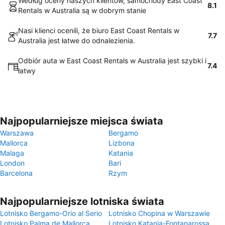
Według oceny naszych klientów, samochody East Coast
8.1
Rentals w Australia są w dobrym stanie
Nasi klienci ocenili, że biuro East Coast Rentals w
7.7
Australia jest łatwe do odnalezienia.
Odbiór auta w East Coast Rentals w Australia jest szybki i
7.4
łatwy
Najpopularniejsze miejsca świata
Warszawa
Bergamo
Mallorca
Lizbona
Malaga
Katania
London
Bari
Barcelona
Rzym
Najpopularniejsze lotniska świata
Lotnisko Bergamo-Orio al Serio
Lotnisko Chopina w Warszawie
Lotnisko Palma de Mallorca
Lotnisko Katania-Fontanarossa