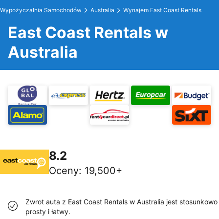
Wypożyczalnia Samochodów
Australia
Wynajem East Coast Rentals
East Coast Rentals w
Australia
8.2
Oceny
:
19,500+
Zwrot auta z East Coast Rentals w Australia jest stosunkowo
prosty i łatwy.