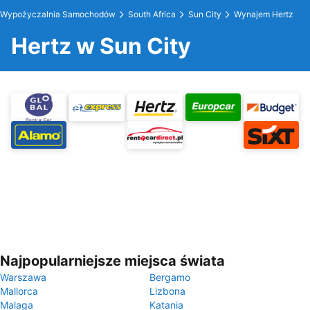
Wypożyczalnia Samochodów
South Africa
Sun City
Wynajem Hertz
Hertz w Sun City
Najpopularniejsze miejsca świata
Warszawa
Bergamo
Mallorca
Lizbona
Malaga
Katania