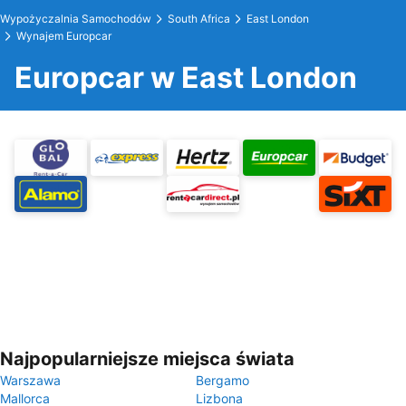
Wypożyczalnia Samochodów
South Africa
East London
Wynajem Europcar
Europcar w East London
Najpopularniejsze miejsca świata
Warszawa
Bergamo
Mallorca
Lizbona