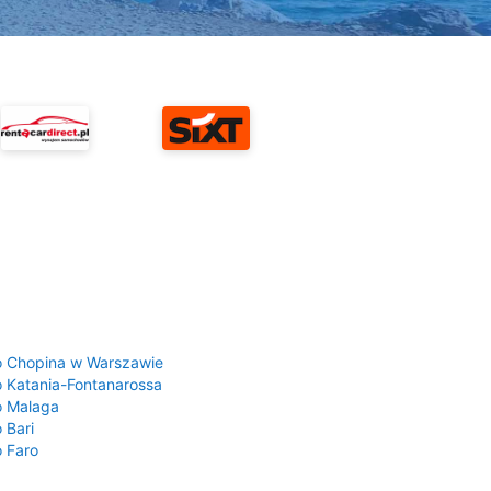
a
o Chopina w Warszawie
o Katania-Fontanarossa
o Malaga
 Bari
o Faro