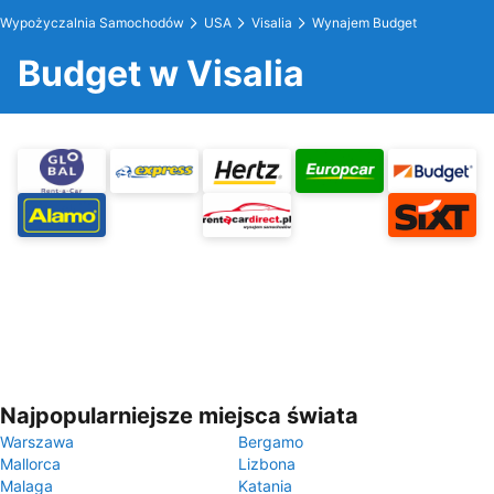
Wypożyczalnia Samochodów
USA
Visalia
Wynajem Budget
Budget w Visalia
Najpopularniejsze miejsca świata
Warszawa
Bergamo
Mallorca
Lizbona
Malaga
Katania