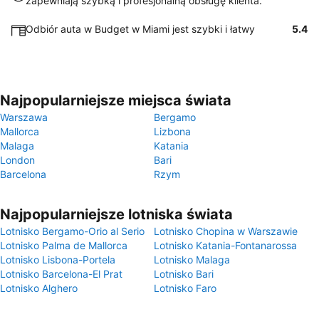
zapewniają szybką i profesjonalną obsługę klienta.
Odbiór auta w Budget w Miami jest szybki i łatwy
5.4
Najpopularniejsze miejsca świata
Warszawa
Bergamo
Mallorca
Lizbona
Malaga
Katania
London
Bari
Barcelona
Rzym
Najpopularniejsze lotniska świata
Lotnisko Bergamo-Orio al Serio
Lotnisko Chopina w Warszawie
Lotnisko Palma de Mallorca
Lotnisko Katania-Fontanarossa
Lotnisko Lisbona-Portela
Lotnisko Malaga
Lotnisko Barcelona-El Prat
Lotnisko Bari
Lotnisko Alghero
Lotnisko Faro