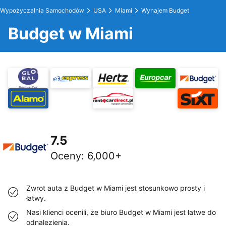
Wypożyczalnia Samochodów
USA
Miami
Wynajem Budget
Budget w Miami
7.5
Oceny
:
6,000+
Zwrot auta z Budget w Miami jest stosunkowo prosty i
łatwy.
Nasi klienci ocenili, że biuro Budget w Miami jest łatwe do
odnalezienia.