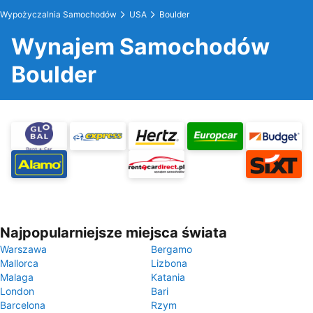
Wypożyczalnia Samochodów
USA
Boulder
Wynajem Samochodów
Boulder
Najpopularniejsze miejsca świata
Warszawa
Bergamo
Mallorca
Lizbona
Malaga
Katania
London
Bari
Barcelona
Rzym