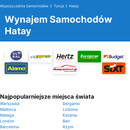
Wypożyczalnia Samochodów
Turcja
Hatay
Wynajem Samochodów
Hatay
Najpopularniejsze miejsca świata
Warszawa
Bergamo
Mallorca
Lizbona
Malaga
Katania
London
Bari
Barcelona
Rzym