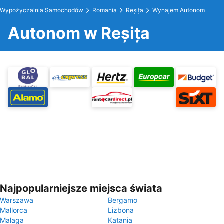
Wypożyczalnia Samochodów
Romania
Reșița
Wynajem Autonom
Autonom w Reșița
Najpopularniejsze miejsca świata
Warszawa
Bergamo
Mallorca
Lizbona
Malaga
Katania