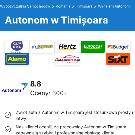
Wypożyczalnia Samochodów
Romania
Timișoara
Wynajem Autonom
Autonom w Timișoara
8.8
Oceny
:
300+
Zwrot auta z Autonom w Timișoara jest stosunkowo prosty i
łatwy.
Nasi klienci ocenili, że pracownicy Autonom w Timișoara
zapewniają szybką i profesjonalną obsługę klienta.