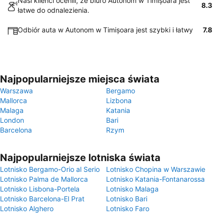
Nasi klienci ocenili, że biuro Autonom w Timișoara jest
8.3
łatwe do odnalezienia.
Odbiór auta w Autonom w Timișoara jest szybki i łatwy
7.8
Najpopularniejsze miejsca świata
Warszawa
Bergamo
Mallorca
Lizbona
Malaga
Katania
London
Bari
Barcelona
Rzym
Najpopularniejsze lotniska świata
Lotnisko Bergamo-Orio al Serio
Lotnisko Chopina w Warszawie
Lotnisko Palma de Mallorca
Lotnisko Katania-Fontanarossa
Lotnisko Lisbona-Portela
Lotnisko Malaga
Lotnisko Barcelona-El Prat
Lotnisko Bari
Lotnisko Alghero
Lotnisko Faro