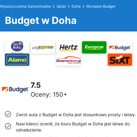
Wypożyczalnia Samochodów
Qatar
Doha
Wynajem Budget
Budget w Doha
7.5
Oceny
:
150+
Zwrot auta z Budget w Doha jest stosunkowo prosty i łatwy.
Nasi klienci ocenili, że biuro Budget w Doha jest łatwe do
odnalezienia.