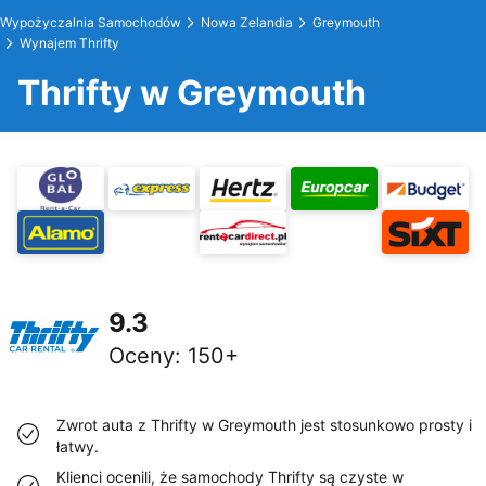
Wypożyczalnia Samochodów
Nowa Zelandia
Greymouth
Wynajem Thrifty
Thrifty w Greymouth
9.3
Oceny
:
150+
Zwrot auta z Thrifty w Greymouth jest stosunkowo prosty i
łatwy.
Klienci ocenili, że samochody Thrifty są czyste w