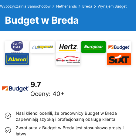
Wypożyczalnia Samochodów
Netherlands
Breda
Wynajem Budget
Budget w Breda
9.7
Oceny
:
40+
Nasi klienci ocenili, że pracownicy Budget w Breda
zapewniają szybką i profesjonalną obsługę klienta.
Zwrot auta z Budget w Breda jest stosunkowo prosty i
łatwy.