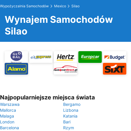
Wypożyczalnia Samochodów
Mexico
Silao
Wynajem Samochodów
Silao
Najpopularniejsze miejsca świata
Warszawa
Bergamo
Mallorca
Lizbona
Malaga
Katania
London
Bari
Barcelona
Rzym