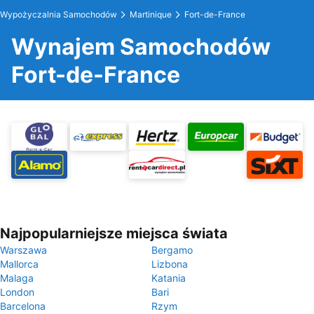
Wypożyczalnia Samochodów
Martinique
Fort-de-France
Wynajem Samochodów
Fort-de-France
Najpopularniejsze miejsca świata
Warszawa
Bergamo
Mallorca
Lizbona
Malaga
Katania
London
Bari
Barcelona
Rzym