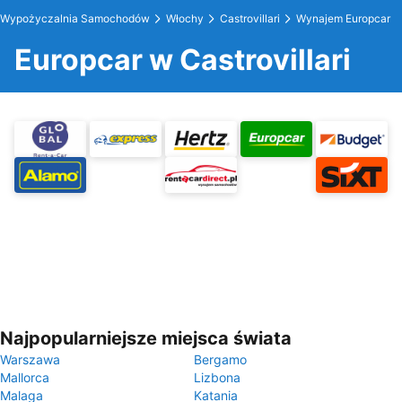
Wypożyczalnia Samochodów
Włochy
Castrovillari
Wynajem Europcar
Europcar w Castrovillari
Najpopularniejsze miejsca świata
Warszawa
Bergamo
Mallorca
Lizbona
Malaga
Katania