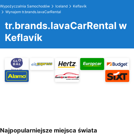
Wypożyczalnia Samochodów
Iceland
Keflavík
Wynajem tr.brands.lavaCarRental
tr.brands.lavaCarRental w
Keflavík
Najpopularniejsze miejsca świata