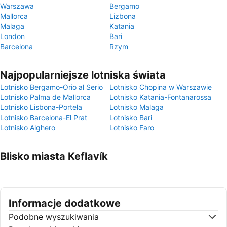
Warszawa
Bergamo
Mallorca
Lizbona
Malaga
Katania
London
Bari
Barcelona
Rzym
Najpopularniejsze lotniska świata
Lotnisko Bergamo-Orio al Serio
Lotnisko Chopina w Warszawie
Lotnisko Palma de Mallorca
Lotnisko Katania-Fontanarossa
Lotnisko Lisbona-Portela
Lotnisko Malaga
Lotnisko Barcelona-El Prat
Lotnisko Bari
Lotnisko Alghero
Lotnisko Faro
Blisko miasta Keflavík
Informacje dodatkowe
Podobne wyszukiwania